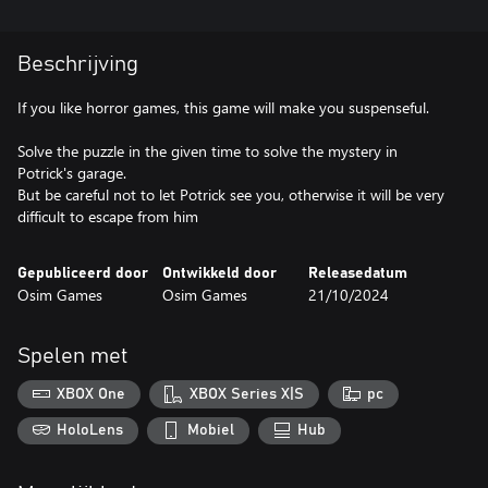
Beschrijving
If you like horror games, this game will make you suspenseful.
Solve the puzzle in the given time to solve the mystery in
Potrick's garage.
But be careful not to let Potrick see you, otherwise it will be very
difficult to escape from him
Gepubliceerd door
Ontwikkeld door
Releasedatum
Osim Games
Osim Games
21/10/2024
Spelen met
XBOX One
XBOX Series X|S
pc
HoloLens
Mobiel
Hub