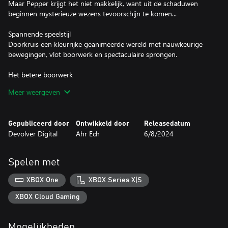
Maar Pepper krijgt het niet makkelijk, want uit de schaduwen
beginnen mysterieuze wezens tevoorschijn te komen...
Spannende speelstijl
Doorkruis een kleurrijke geanimeerde wereld met nauwkeurige
bewegingen, vlot boorwerk en spectaculaire sprongen.
Het betere boorwerk
Graaf je door de wereld met Grinder en vind nieuwe boren om
Meer weergeven
nog meer chaos te scheppen en slimme puzzels op te lossen.
Veroveren en verzamelen
Gepubliceerd door
Ontwikkeld door
Releasedatum
Raap tijdens je avontuur edelstenen en andere kostbaarheden op
Devolver Digital
Ahr Ech
6/8/2024
en gebruik die in winkels om Pepper te verbeteren, nieuwe paden
te openen op de wereldkaart en verzamelstickers voor je
stickerboek te kopen.
Spelen met
XBOX One
XBOX Series X|S
XBOX Cloud Gaming
Mogelijkheden