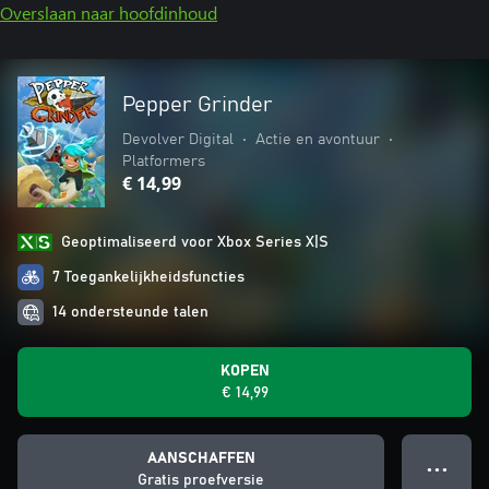
Overslaan naar hoofdinhoud
Pepper Grinder
Devolver Digital
•
Actie en avontuur
•
Platformers
€ 14,99
Geoptimaliseerd voor Xbox Series X|S
7 Toegankelijkheidsfuncties
14 ondersteunde talen
KOPEN
€ 14,99
AANSCHAFFEN
● ● ●
Gratis proefversie