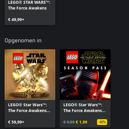
LEGO® STAR WARS™:
The Force Awakens
€ 49,99+
Opgenomen in
LEGO® Star Wars™:
LEGO® Star Wars™:
The Force Awakens
The Force Awakens
Deluxe Edition
Season Pass
€ 59,99+
€ 9,99
€ 1,99
-80%