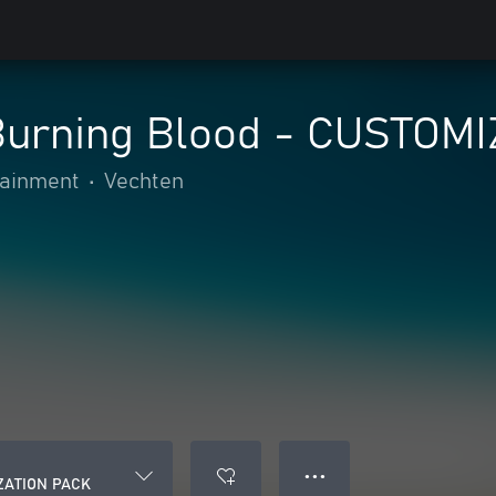
Burning Blood - CUSTOM
ainment
•
Vechten
● ● ●
IZATION PACK