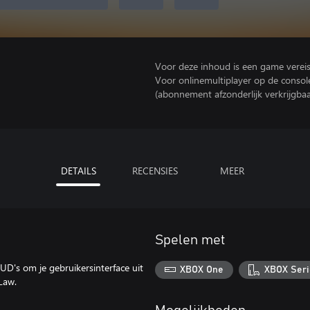
Voor deze inhoud is een game vereist 
Voor onlinemultiplayer op de consol
(abonnement afzonderlijk verkrijgbaa
DETAILS
RECENSIES
MEER
Spelen met
's om je gebruikersinterface uit
XBOX One
XBOX Seri
Law.