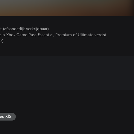
(afzonderlijk verkrijgbaar).
e is Xbox Game Pass Essential, Premium of Ultimate vereist
r).
es X|S