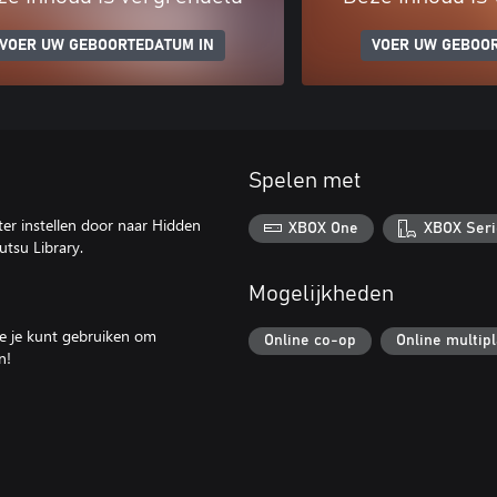
VOER UW GEBOORTEDATUM IN
VOER UW GEBOO
Spelen met
er instellen door naar Hidden
XBOX One
XBOX Seri
utsu Library.
Mogelijkheden
die je kunt gebruiken om
Online co-op
Online multip
n!