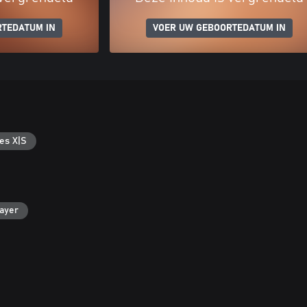
RTEDATUM IN
VOER UW GEBOORTEDATUM IN
es X|S
layer