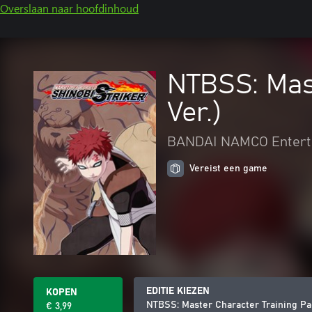
Overslaan naar hoofdinhoud
NTBSS: Mast
Ver.)
BANDAI NAMCO Entert
Vereist een game
EDITIE KIEZEN
KOPEN
NTBSS: Master Character Training Pac
€ 3,99