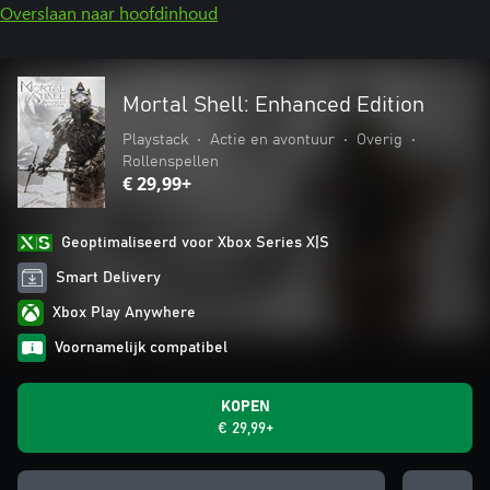
Overslaan naar hoofdinhoud
Mortal Shell: Enhanced Edition
Playstack
•
Actie en avontuur
•
Overig
•
Rollenspellen
€ 29,99+
Geoptimaliseerd voor Xbox Series X|S
Smart Delivery
Xbox Play Anywhere
Voornamelijk compatibel
KOPEN
€ 29,99+