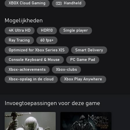
XBOX Cloud Gaming
Handheld
Mogelijkheden
4K Ultra HD
HDR10
Single player
Ray Tracing
60 fps+
Optimized for Xbox Series X|S
Smart Delivery
Console Keyboard & Mouse
PC Game Pad
Xbox-achievements
Xbox-clubs
Xbox-opslag in de cloud
Xbox Play Anywhere
Invoegtoepassingen voor deze game