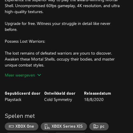
Shell. Uncompromised 60fps gameplay, 4K resolution, and ultra
high-quality textures.
Upgrade for free. Witness your struggle in detail like never
before.
Possess Lost Warriors:
The lost remains of defeated warriors are yours to discover.
Awaken these Mortal Shells, occupy their bodies, and master
unique combat styles.
Meer weergeven
Iron Sharpens Iron:
Combat is strategic, deliberate, and unforgiving. Commit your
Gepubliceerd door
Ontwikkeld door
Releasedatum
sword only when an opportunity opens.
Playstack
Cold Symmetry
18/8/2020
Face Formidable Foes:
Your path is guarded by adversaries, devoted to inscrutable
Spelen met
gods. Behold creatures both pitiable and grotesque and muster
XBOX One
XBOX Series X|S
pc