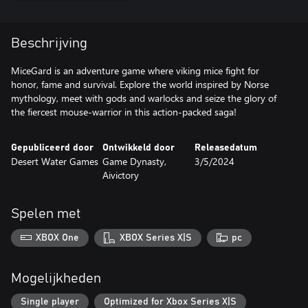
Beschrijving
MiceGard is an adventure game where viking mice fight for
honor, fame and survival. Explore the world inspired by Norse
mythology, meet with gods and warlocks and seize the glory of
the fiercest mouse-warrior in this action-packed saga!
Gepubliceerd door
Ontwikkeld door
Releasedatum
Desert Water Games
Game Dynasty,
3/5/2024
Aivictory
Spelen met
XBOX One
XBOX Series X|S
pc
Mogelijkheden
Single player
Optimized for Xbox Series X|S