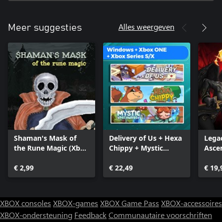
Alles weergeven
Meer suggesties
Shaman's Mask of
Delivery of Us + Hexa
Legac
the Rune Magic (Xbox
Chippy + Mystic
Asce
One)
Pathways (Bundle)
€ 2,99
€ 22,49
€ 19,
XBOX consoles
XBOX-games
XBOX Game Pass
XBOX-accessoires
XBOX-ondersteuning
Feedback
Communautaire voorschriften