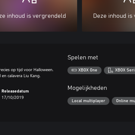
ze inhoud is vergrendeld
Deze inhoud is
Spelen met
cies op tijd voor Halloween.
XBOX One
XBOX Seri
Mogelijkheden
Releasedatum
17/10/2019
Local multiplayer
Online mu