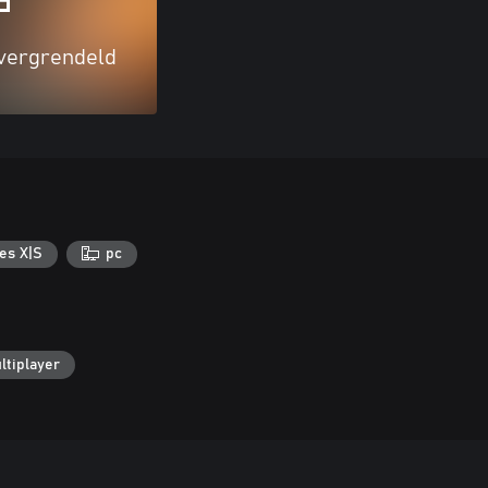
 vergrendeld
es X|S
pc
ltiplayer