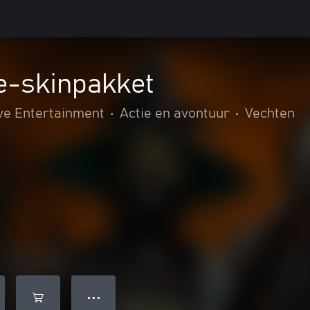
-skinpakket
ve Entertainment
•
Actie en avontuur
•
Vechten
● ● ●