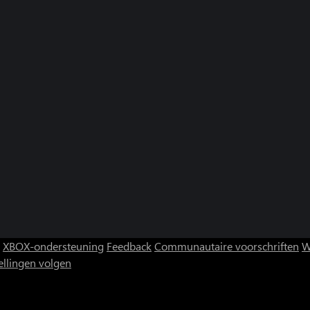
XBOX-ondersteuning
Feedback
Communautaire voorschriften
W
ellingen volgen