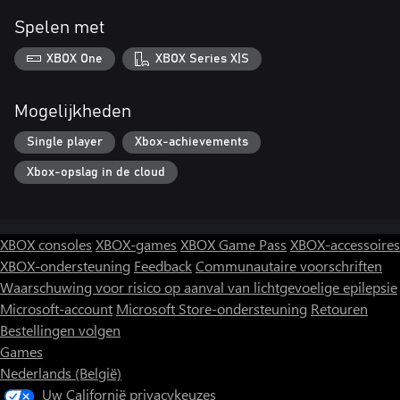
Spelen met
XBOX One
XBOX Series X|S
Mogelijkheden
Single player
Xbox-achievements
Xbox-opslag in de cloud
XBOX consoles
XBOX-games
XBOX Game Pass
XBOX-accessoires
XBOX-ondersteuning
Feedback
Communautaire voorschriften
Waarschuwing voor risico op aanval van lichtgevoelige epilepsie
Microsoft-account
Microsoft Store-ondersteuning
Retouren
Bestellingen volgen
Games
Nederlands (België)
Uw Californië privacykeuzes