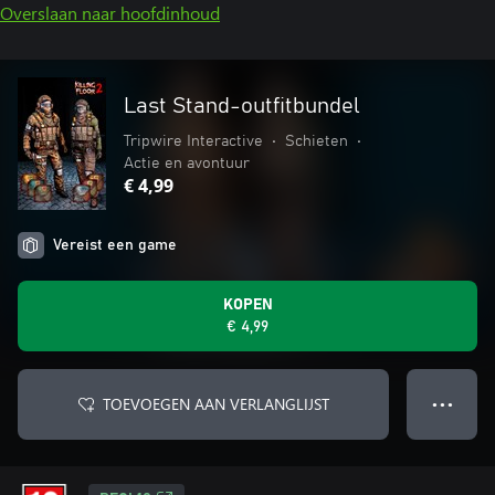
Overslaan naar hoofdinhoud
Last Stand-outfitbundel
Tripwire Interactive
•
Schieten
•
Actie en avontuur
€ 4,99
Vereist een game
KOPEN
€ 4,99
TOEVOEGEN AAN VERLANGLIJST
● ● ●