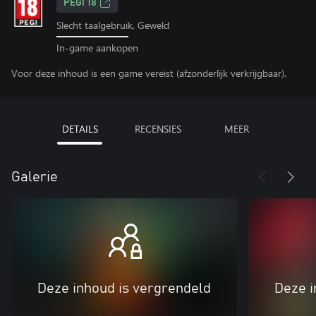
PEGI 18
Slecht taalgebruik, Geweld
In-game aankopen
Voor deze inhoud is een game vereist (afzonderlijk verkrijgbaar).
DETAILS
RECENSIES
MEER
Galerie
Deze inhoud is vergrendeld
Deze i