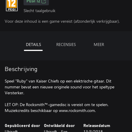
PEGI 12
Slecht taalgebruik
Voor deze inhoud is een game vereist (afzonderlijk verkrijgbaar).
DETAILS
RECENSIES
MEER
Beschrijving
Speel "Ruby" van Kaiser Chiefs op een elektrische gitaar. Dit
nummer bevat een nieuwe originele sound voor het speltype
Versterker.
LET OP: De Rocksmith™-gamedisc is vereist om te spelen.
Muziekcredits beschikbaar op www.rocksmith.com.
Gepubliceerd door
Ontwikkeld door
Releasedatum
Ubisoft
Ubisoft - San
13/3/2018