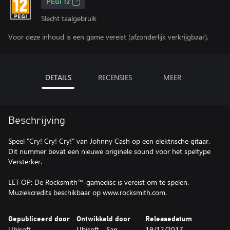
PEGI 12
Slecht taalgebruik
Voor deze inhoud is een game vereist (afzonderlijk verkrijgbaar).
DETAILS
RECENSIES
MEER
Beschrijving
Speel "Cry! Cry! Cry!" van Johnny Cash op een elektrische gitaar.
Dit nummer bevat een nieuwe originele sound voor het speltype
Versterker.
LET OP: De Rocksmith™-gamedisc is vereist om te spelen.
Muziekcredits beschikbaar op www.rocksmith.com.
Gepubliceerd door
Ontwikkeld door
Releasedatum
Ubisoft
Ubisoft - San
19/12/2017