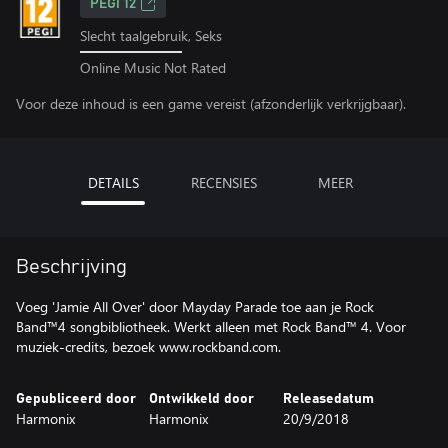
PEGI 12
Slecht taalgebruik, Seks
Online Music Not Rated
Voor deze inhoud is een game vereist (afzonderlijk verkrijgbaar).
DETAILS
RECENSIES
MEER
Beschrijving
Voeg 'Jamie All Over' door Mayday Parade toe aan je Rock
Band™4 songbibliotheek. Werkt alleen met Rock Band™ 4. Voor
muziek-credits, bezoek www.rockband.com.
Gepubliceerd door
Ontwikkeld door
Releasedatum
Harmonix
Harmonix
20/9/2018