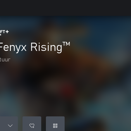
Fenyx Rising™
tuur