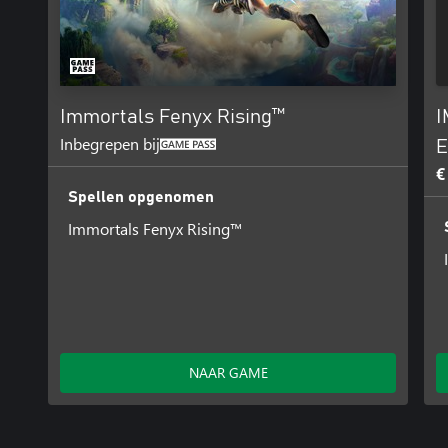
Immortals Fenyx Rising™
I
Inbegrepen bij
E
€
Spellen opgenomen
Immortals Fenyx Rising™
NAAR GAME