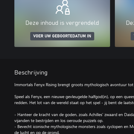
Deze inhoud is vergrendeld
De
VOER UW GEBOORTEDATUM IN
Beschrijving
Immortals Fenyx Rising brengt groots mythologisch avontuur tot 
Speel als Fenyx, een nieuwe gevleugelde halfgod(in), op een que
redden. Het lot van de wereld staat op het spel - jij bent de laat
- Hanteer de kracht van de goden, zoals Achilles' zwaard en Daid
vijanden te bestrijden en los oeroude puzzels op.
- Bevecht iconische mythologische monsters zoals cyclopen en 
de lucht en op de grond.