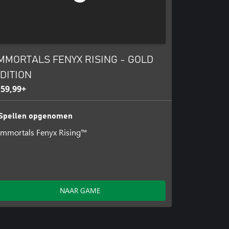
MMORTALS FENYX RISING - GOLD
DITION
 59,99+
Spellen opgenomen
Immortals Fenyx Rising™
NAAR GAME