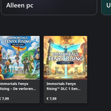
Alleen pc
U
Immortals Fenyx
Immortals Fenyx
Rising – De verloren
Rising™ DLC 1 Een
goden
nieuwe god
€ 7,99
€ 7,99