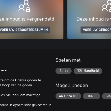
ze inhoud is vergrendeld
Deze inhoud is
VOER UW GEBOORTEDATUM IN
VOER UW GEBOO
Spelen met
leven.
pc
Handheld
este om de Griekse goden te
ste hoop van de goden.
Mogelijkheden
alos' vleugels, om machtige
4K Ultra HD
HDR10
Sin
Medusa in dynamische gevechten in