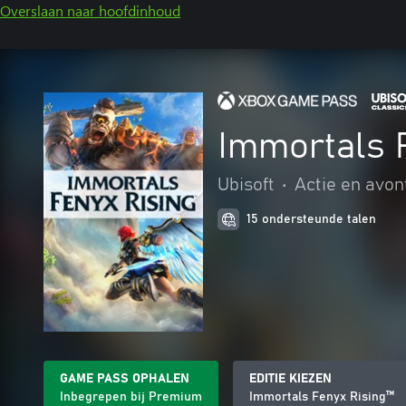
Overslaan naar hoofdinhoud
Immortals 
Ubisoft
•
Actie en avon
15 ondersteunde talen
GAME PASS OPHALEN
EDITIE KIEZEN
Inbegrepen bij Premium
Immortals Fenyx Rising™