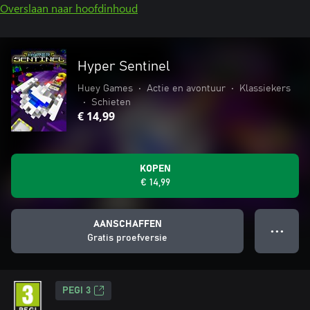
Overslaan naar hoofdinhoud
Hyper Sentinel
Huey Games
•
Actie en avontuur
•
Klassiekers
•
Schieten
€ 14,99
KOPEN
€ 14,99
AANSCHAFFEN
● ● ●
Gratis proefversie
PEGI 3