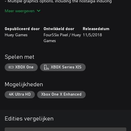
- Multiple graphics options, including the nostalgia inducing
Spectrum, C64 and CRT filters
Meer weergeven
- A hyper-charged love letter to arcade classics
Gepubliceerd door
Ontwikkeld door
Releasedatum
Huey Games
Four5Six Pixel / Huey
11/5/2018
Games
Spelen met
XBOX One
XBOX Series X|S
Mogelijkheden
4K Ultra HD
Xbox One X Enhanced
Edities vergelijken