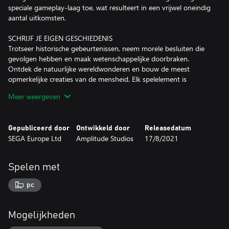
speciale gameplay-laag toe, wat resulteert in een vrijwel oneindig
aantal uitkomsten.
SCHRIJF JE EIGEN GESCHIEDENIS
Trotseer historische gebeurtenissen, neem morele besluiten die
gevolgen hebben en maak wetenschappelijke doorbraken.
Ontdek de natuurlijke wereldwonderen en bouw de meest
opmerkelijke creaties van de mensheid. Elk spelelement is
historisch accuraat. Combineer ze om je eigen visie van de wereld
Meer weergeven
te bouwen.
LAAT JE STEMPEL ACHTER OP DE WERELD
Gepubliceerd door
Ontwikkeld door
Releasedatum
De reis is belangrijker dan de bestemming. Roem is een nieuwe
SEGA Europe Ltd
Amplitude Studios
17/8/2021
algemene overwinningsvoorwaarde. Elke grote daad die je stelt,
elke morele keuze die je maakt, elke slag die je wint vergroot je
roem en laat een blijvende indruk achter op de wereld. De speler
Spelen met
met de grootste roem wint het spel. Ben jij degene die het
meeste indruk op de wereld maakt?
pc
BEHEERS TACTISCHE GEVECHTEN TER LAND, TER ZEE EN IN DE
LUCHT
Mogelijkheden
Elke strijd in HUMANKIND™ wordt uitgevochten als een mini