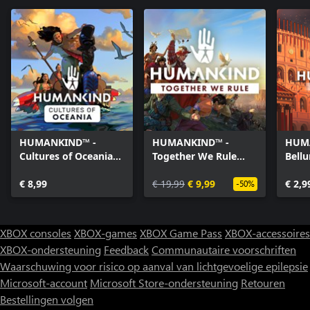
HUMANKIND™ -
HUMANKIND™ -
HUM
Cultures of Oceania
Together We Rule
Bell
Pack
Expansion Pack
pakk
€ 8,99
€ 19,99
€ 9,99
€ 2,9
-50%
XBOX consoles
XBOX-games
XBOX Game Pass
XBOX-accessoires
XBOX-ondersteuning
Feedback
Communautaire voorschriften
Waarschuwing voor risico op aanval van lichtgevoelige epilepsie
Microsoft-account
Microsoft Store-ondersteuning
Retouren
Bestellingen volgen