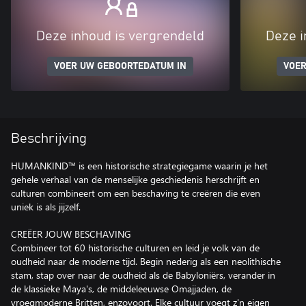
Deze inhoud is vergrendeld
Deze i
VOER UW GEBOORTEDATUM IN
VOER
Beschrijving
HUMANKIND™ is een historische strategiegame waarin je het
gehele verhaal van de menselijke geschiedenis herschrijft en
culturen combineert om een beschaving te creëren die even
uniek is als jijzelf.
CREËER JOUW BESCHAVING
Combineer tot 60 historische culturen en leid je volk van de
oudheid naar de moderne tijd. Begin nederig als een neolithische
stam, stap over naar de oudheid als de Babyloniërs, verander in
de klassieke Maya's, de middeleeuwse Omajjaden, de
vroegmoderne Britten, enzovoort. Elke cultuur voegt z'n eigen