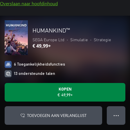
Overslaan naar hoofdinhoud
HUMANKIND™
SEGA Europe Ltd
•
Simulatie
•
Strategie
€ 49,99+
6 Toegankelijkheidsfuncties
13 ondersteunde talen
KOPEN
€ 49,99+
TOEVOEGEN AAN VERLANGLIJST
● ● ●