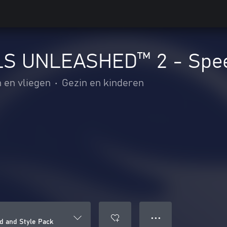
S UNLEASHED™ 2 - Speed
 en vliegen
•
Gezin en kinderen
● ● ●
 and Style Pack