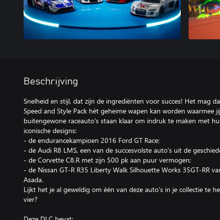
Beschrijving
Snelheid en stijl, dat zijn de ingrediënten voor succes! Het mag d
Speed and Style Pack hét geheime wapen kan worden waarmee jij 
buitengewone raceauto's staan klaar om indruk te maken met hu
iconische designs:
- de endurancekampioen 2016 Ford GT Race;
- de Audi R8 LMS, een van de succesvolste auto's uit de geschie
- de Corvette C8.R met zijn 500 pk aan puur vermogen;
- de Nissan GT-R R35 Liberty Walk Silhouette Works 35GT-RR va
Asada.
Lijkt het je al geweldig om één van deze auto's in je collectie te 
vier?
Deze DLC bevat: