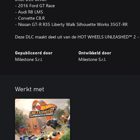
- 2016 Ford GT Race
- Audi R8 LMS
- Corvette C8.R
- Nissan GT-R R35 Liberty Walk Silhouette Works 35GT-RR
Deze DLC maakt deel uit van de HOT WHEELS UNLEASHED™ 2 - S
Gepubliceerd door
Ontwikkeld door
Milestone S.r.l.
Milestone S.r.l.
Werkt met