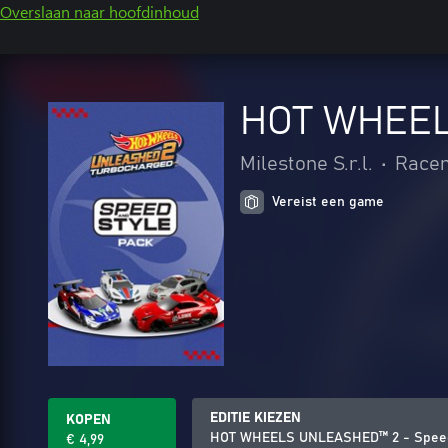
Overslaan naar hoofdinhoud
HOT WHEEL
Milestone S.r.l.
•
Racen
Vereist een game
EDITIE KIEZEN
KOPEN
HOT WHEELS UNLEASHED™ 2 - Speed
€ 4,99