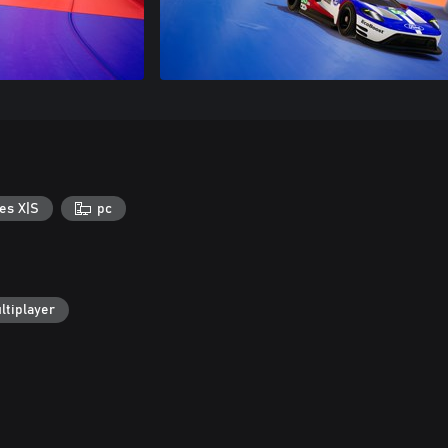
es X|S
pc
ltiplayer