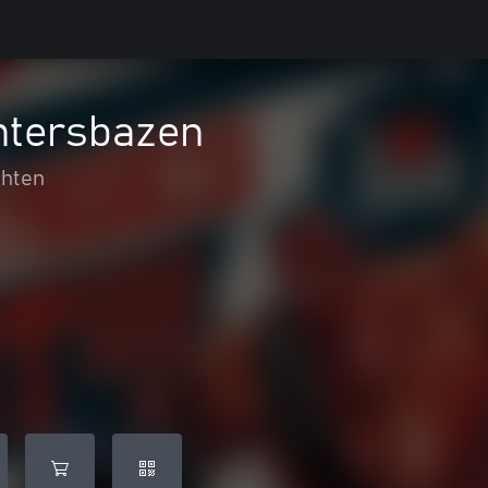
htersbazen
hten