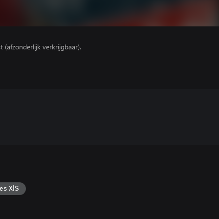
(afzonderlijk verkrijgbaar).
es X|S