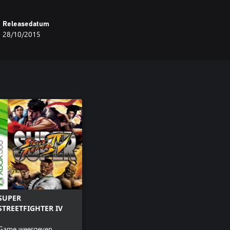
Releasedatum
28/10/2015
SUPER
STREETFIGHTER IV
Game weergeven