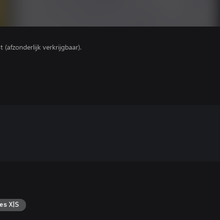
(afzonderlijk verkrijgbaar).
es X|S