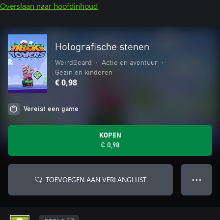
Overslaan naar hoofdinhoud
Holografische stenen
WeirdBeard
•
Actie en avontuur
•
Gezin en kinderen
€ 0,98
Vereist een game
KOPEN
€ 0,98
TOEVOEGEN AAN VERLANGLIJST
● ● ●