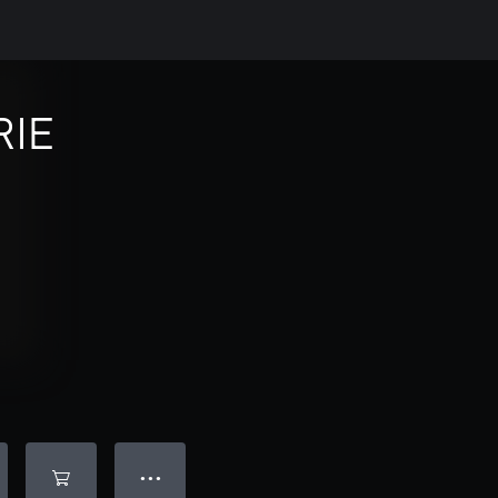
RIE
● ● ●