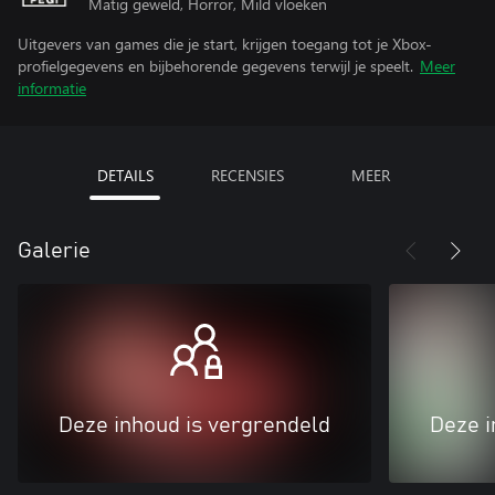
Matig geweld, Horror, Mild vloeken
Uitgevers van games die je start, krijgen toegang tot je Xbox-
profielgegevens en bijbehorende gegevens terwijl je speelt.
Meer
informatie
DETAILS
RECENSIES
MEER
Galerie
Deze inhoud is vergrendeld
Deze i