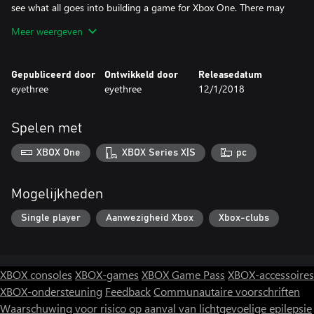
see what all goes into building a game for Xbox One. There may
be some hiccups along the way, but I'll do my best to fix
Meer weergeven
everything in a timely manner.
If you have suggestions or ideas for weapons, levels, etc.,
Gepubliceerd door
Ontwikkeld door
Releasedatum
message xi3x on Xbox Live, or email me at
eyethree
eyethree
12/1/2018
eyethreedev@gmail.com.
\m/
Spelen met
XBOX One
XBOX Series X|S
pc
Mogelijkheden
Single player
Aanwezigheid Xbox
Xbox-clubs
XBOX consoles
XBOX-games
XBOX Game Pass
XBOX-accessoires
XBOX-ondersteuning
Feedback
Communautaire voorschriften
Waarschuwing voor risico op aanval van lichtgevoelige epilepsie