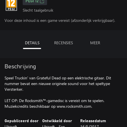
PEGI 12
Slecht taalgebruik
Voor deze inhoud is een game vereist (afzonderlijk verkrijgbaar).
DETAILS
RECENSIES
MEER
Beschrijving
Speel Truckin' van Grateful Dead op een elektrische gitaar. Dit
nummer bevat een nieuwe originele sound voor het speltype
Versterker.
LET OP: De Rocksmith™-gamedisc is vereist om te spelen.
Muziekcredits beschikbaar op www.rocksmith.com.
Gepubliceerd door
Ontwikkeld door
Releasedatum
Ubisoft
Ubisoft - San
16/5/2017