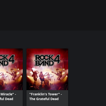
Miracle" -
"Franklin's Tower" -
ful Dead
The Grateful Dead