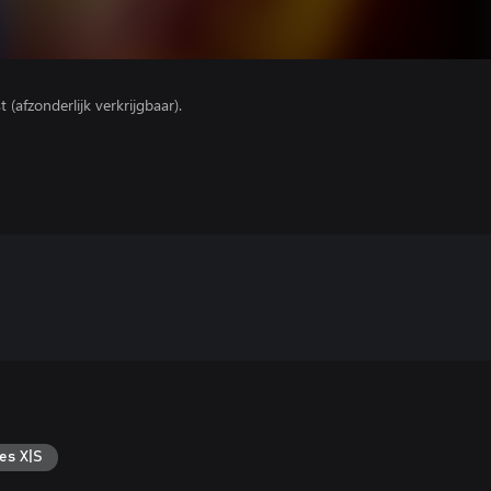
(afzonderlijk verkrijgbaar).
es X|S