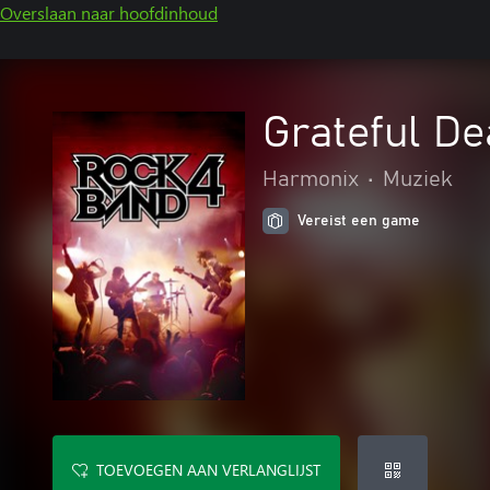
Overslaan naar hoofdinhoud
Grateful De
Harmonix
•
Muziek
Vereist een game
TOEVOEGEN AAN VERLANGLIJST