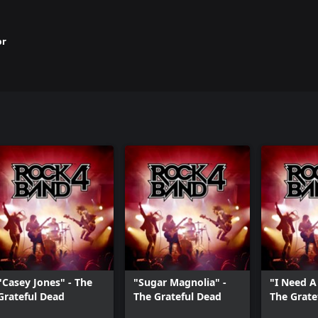
or
"Casey Jones" - The
"Sugar Magnolia" -
"I Need A 
Grateful Dead
The Grateful Dead
The Grate