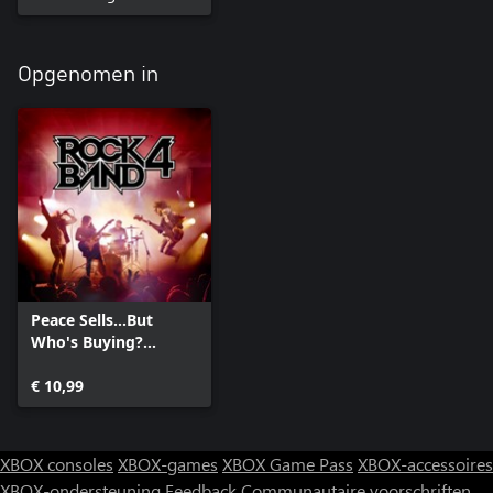
Opgenomen in
Peace Sells...But
Who's Buying?
(Album)
€ 10,99
XBOX consoles
XBOX-games
XBOX Game Pass
XBOX-accessoires
XBOX-ondersteuning
Feedback
Communautaire voorschriften