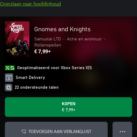
Overslaan naar hoofdinhoud
Gnomes and Knights
Samustai LTD
•
Actie en avontuur
•
Rollenspellen
€ 7,99+
Geoptimaliseerd voor Xbox Series X|S
Smart Delivery
22 ondersteunde talen
KOPEN
€ 7,99+
TOEVOEGEN AAN VERLANGLIJST
● ● ●