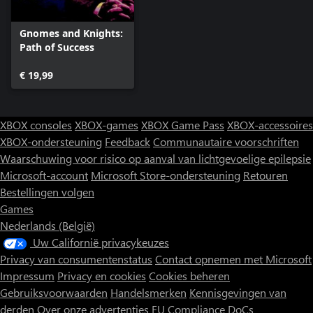
Gnomes and Knights:
Path of Success
€ 19,99
XBOX consoles
XBOX-games
XBOX Game Pass
XBOX-accessoires
XBOX-ondersteuning
Feedback
Communautaire voorschriften
Waarschuwing voor risico op aanval van lichtgevoelige epilepsie
Microsoft-account
Microsoft Store-ondersteuning
Retouren
Bestellingen volgen
Games
Nederlands (België)
Uw Californië privacykeuzes
Privacy van consumentenstatus
Contact opnemen met Microsoft
Impressum
Privacy en cookies
Cookies beheren
Gebruiksvoorwaarden
Handelsmerken
Kennisgevingen van
derden
Over onze advertenties
EU Compliance DoCs