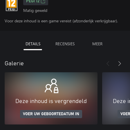
PEGI 12
Matig geweld
Voor deze inhoud is een game vereist (afzonderlijk verkrijgbaar).
DETAILS
RECENSIES
MEER
Galerie
Deze inhoud is vergrendeld
Deze i
VOER UW GEBOORTEDATUM IN
VOER