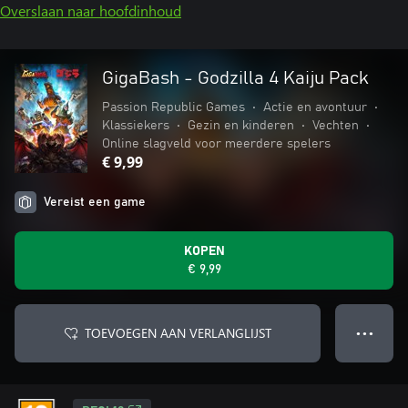
Overslaan naar hoofdinhoud
GigaBash - Godzilla 4 Kaiju Pack
Passion Republic Games
•
Actie en avontuur
•
Klassiekers
•
Gezin en kinderen
•
Vechten
•
Online slagveld voor meerdere spelers
€ 9,99
Vereist een game
KOPEN
€ 9,99
TOEVOEGEN AAN VERLANGLIJST
● ● ●