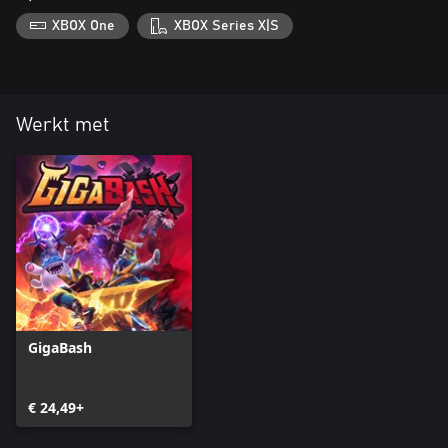
XBOX One
XBOX Series X|S
Werkt met
GigaBash
€ 24,49+