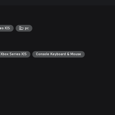
es X|S
pc
 Xbox Series X|S
Console Keyboard & Mouse