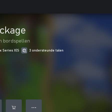
ackage
n bordspellen
x Series X|S
3 ondersteunde talen
● ● ●