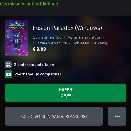
Overslaan naar hoofdinhoud
Fusion Paradox (Windows)
Sometimes You
•
Actie en avontuur
•
Puzzelen en trivia
•
Schieten
•
Overig
€ 9,99
2 ondersteunde talen
Voornamelijk compatibel
KOPEN
€ 9,99
TOEVOEGEN AAN VERLANGLIJST
● ● ●