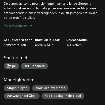
De gameplay combineert elementen van scrollende shooter-,
actie-roguelike- en bullet hell-games met een snel vechtsysteem
dat voldoende is om je vaardigheden in de strijd tegen het kwaad
op de proef te stellen.
Meer weergeven
Functies:
- Gebruik het vermogen om je energietoestanden met je geest te
veranderen. Leer hun kenmerken, sterke en zwakke punten.
Gepubliceerd door
Ontwikkeld door
Releasedatum
- Zoek en gebruik tientallen soorten wapens, van
Sometimes You
USANIK STD
1/11/2023
standaardpistolen tot ultrageheime moderne ontwerpen.
- Bestudeer tientallen soorten magische spreuken die je huidige
vaardigheden verbeteren en je nieuwe geven. Naarmate je verder
Spelen met
komt in het spel, vind je veel verdedigende en aanvallende
spreukcombinaties met verschillende soorten wapens.
pc
Handheld
Mogelijkheden
Single player
Xbox-achievements
Aanwezigheid Xbox
Xbox-opslag in de cloud