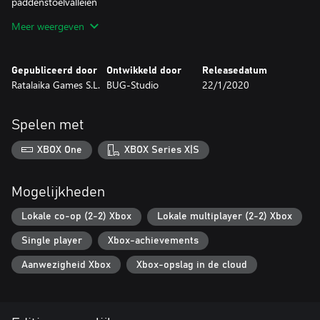
paddenstoelvalleien
* Vind geheimevlaggen in de levels om het hele eiland te
Meer weergeven
ontdekken
* Luister naar dynamische chiptune-muziek vanHateBit
* Prachtige pixelart graphicsvan Simon404
Gepubliceerd door
Ontwikkeld door
Releasedatum
Ratalaika Games S.L.
BUG-Studio
22/1/2020
Spelen met
XBOX One
XBOX Series X|S
Mogelijkheden
Lokale co-op (2-2) Xbox
Lokale multiplayer (2-2) Xbox
Single player
Xbox-achievements
Aanwezigheid Xbox
Xbox-opslag in de cloud