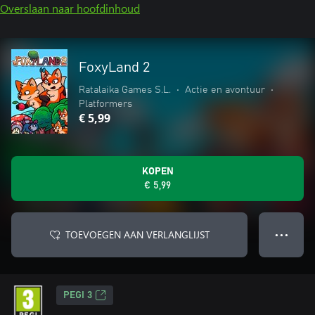
Overslaan naar hoofdinhoud
FoxyLand 2
Ratalaika Games S.L.
•
Actie en avontuur
•
Platformers
€ 5,99
KOPEN
€ 5,99
TOEVOEGEN AAN VERLANGLIJST
● ● ●
PEGI 3