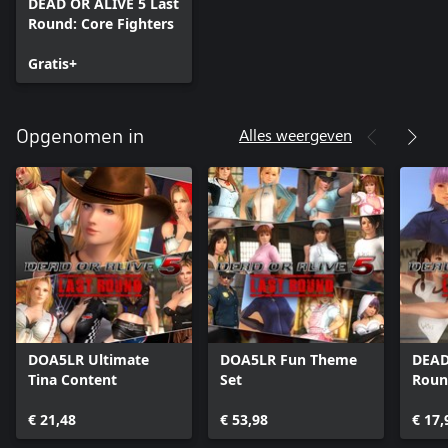
DEAD OR ALIVE 5 Last
Round: Core Fighters
Gratis+
Alles weergeven
Opgenomen in
DOA5LR Ultimate
DOA5LR Fun Theme
DEAD
Tina Content
Set
Roun
Set
€ 21,48
€ 53,98
€ 17,