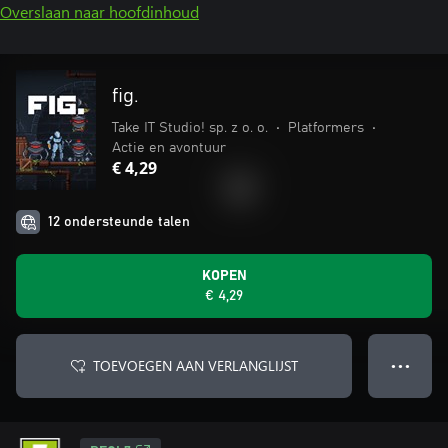
Overslaan naar hoofdinhoud
fig.
Take IT Studio! sp. z o. o.
•
Platformers
•
Actie en avontuur
€ 4,29
12 ondersteunde talen
KOPEN
€ 4,29
TOEVOEGEN AAN VERLANGLIJST
● ● ●