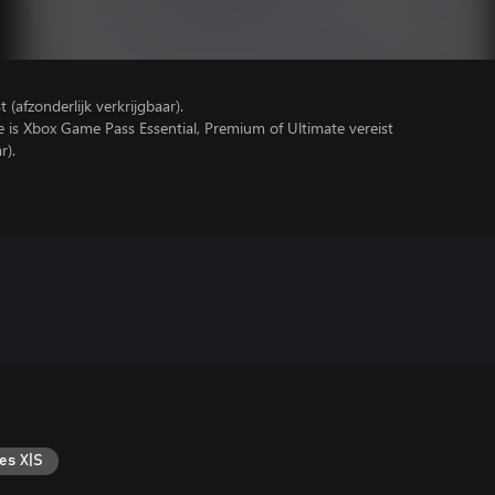
(afzonderlijk verkrijgbaar).
e is Xbox Game Pass Essential, Premium of Ultimate vereist
r).
es X|S