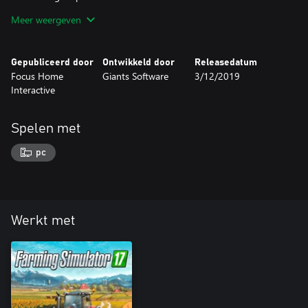
Meer weergeven
Vereist het basisspel Farming Simulator 17.
Gepubliceerd door
Ontwikkeld door
Releasedatum
Focus Home
Giants Software
3/12/2019
Interactive
Spelen met
pc
Werkt met