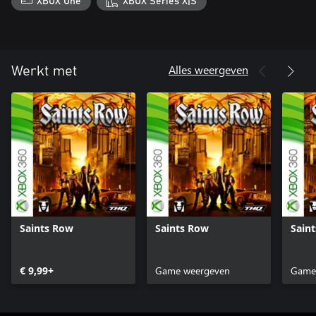
XBOX One
XBOX Series X|S
Alles weergeven
Werkt met
Saints Row
Saints Row
Sain
€ 9,99+
Game weergeven
Game