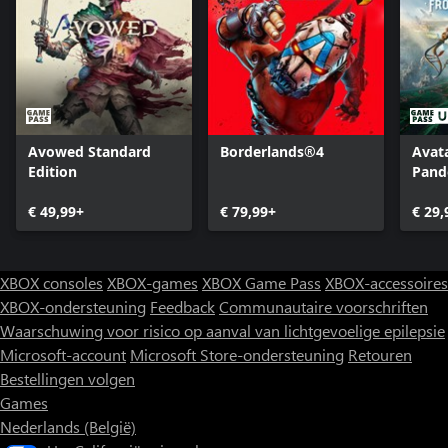
Avowed Standard
Borderlands®4
Avata
Edition
Pand
€ 49,99+
€ 79,99+
€ 29,
XBOX consoles
XBOX-games
XBOX Game Pass
XBOX-accessoires
XBOX-ondersteuning
Feedback
Communautaire voorschriften
Waarschuwing voor risico op aanval van lichtgevoelige epilepsie
Microsoft-account
Microsoft Store-ondersteuning
Retouren
Bestellingen volgen
Games
Nederlands (België)