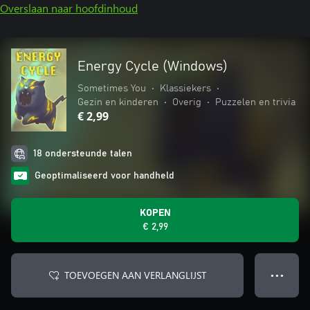
Overslaan naar hoofdinhoud
Energy Cycle (Windows)
Sometimes You
•
Klassiekers
•
Gezin en kinderen
•
Overig
•
Puzzelen en trivia
€ 2,99
18 ondersteunde talen
Geoptimaliseerd voor handheld
KOPEN
€ 2,99
TOEVOEGEN AAN VERLANGLIJST
● ● ●