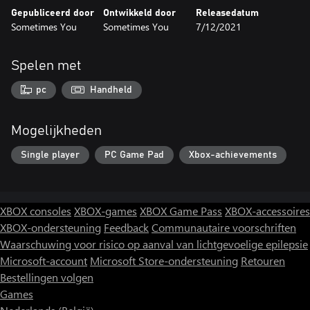
Gepubliceerd door
Ontwikkeld door
Releasedatum
Sometimes You
Sometimes You
7/12/2021
Spelen met
pc
Handheld
Mogelijkheden
Single player
PC Game Pad
Xbox-achievements
XBOX consoles
XBOX-games
XBOX Game Pass
XBOX-accessoires
XBOX-ondersteuning
Feedback
Communautaire voorschriften
Waarschuwing voor risico op aanval van lichtgevoelige epilepsie
Microsoft-account
Microsoft Store-ondersteuning
Retouren
Bestellingen volgen
Games