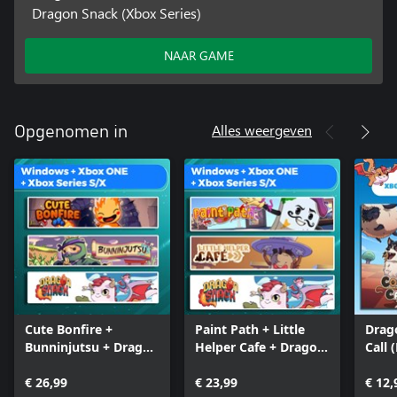
Dragon Snack (Xbox Series)
NAAR GAME
Alles weergeven
Opgenomen in
Cute Bonfire +
Paint Path + Little
Drago
Bunninjutsu + Dragon
Helper Cafe + Dragon
Call 
Snack (Bundle)
Snack (Bundle)
€ 26,99
€ 23,99
€ 12,