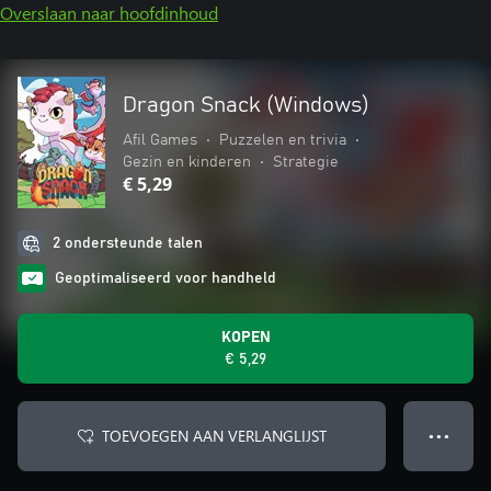
Overslaan naar hoofdinhoud
Dragon Snack (Windows)
Afil Games
•
Puzzelen en trivia
•
Gezin en kinderen
•
Strategie
€ 5,29
2 ondersteunde talen
Geoptimaliseerd voor handheld
KOPEN
€ 5,29
TOEVOEGEN AAN VERLANGLIJST
● ● ●