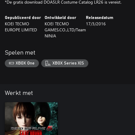
*De gratis download DOA5LR Costume Catalog LR26 is vereist.
Gepubliceerd door
Ontwikkeld door
Releasedatum
KOEI TECMO
KOEI TECMO
17/3/2016
EUROPE LIMITED
GAMES.CO.,LTD/Team
NINJA
Spelen met
XBOX One
XBOX Series X|S
Werkt met