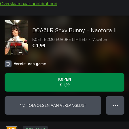
Overslaan naar hoofdinhoud
DOA5LR Sexy Bunny - Naotora Ii
KOEI TECMO EUROPE LIMITED
•
Vechten
€ 1,99
Vereist een game
KOPEN
€ 1,99
TOEVOEGEN AAN VERLANGLIJST
● ● ●