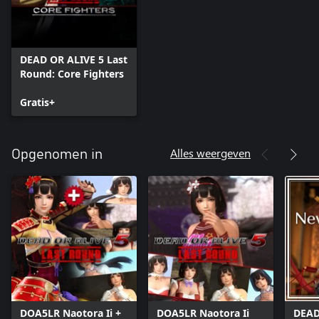
DEAD OR ALIVE 5 Last
Round: Core Fighters
Gratis+
Alles weergeven
Opgenomen in
DOA5LR Naotora Ii +
DOA5LR Naotora Ii
DEAD