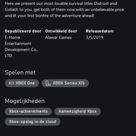
Here we present our most lovable survival titles Distrust and
Goliath to you, get both of them now with an unbelievable price
and lit your first bonfire of the adventure ahead!
Gepubliceerd door
Ontwikkeld door
Releasedatum
E-Home
Alawar Games
3/5/2019
Entertianment
Development Co.,
LTD
Spelen met
XBOX One
XBOX Series X|S
Mogelijkheden
Xbox-achievements
Aanwezigheid Xbox
Xbox-opslag in de cloud