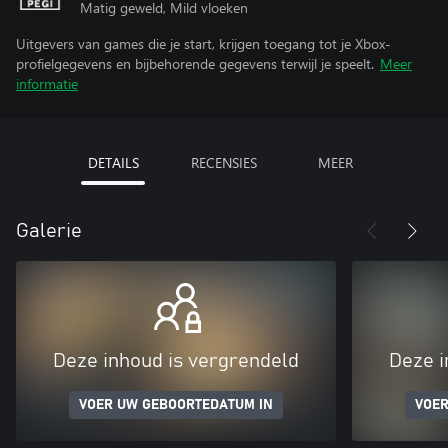
Matig geweld, Mild vloeken
Uitgevers van games die je start, krijgen toegang tot je Xbox-
profielgegevens en bijbehorende gegevens terwijl je speelt.
Meer
informatie
DETAILS
RECENSIES
MEER
Galerie
Deze inhoud is vergrendeld
Deze i
VOER UW GEBOORTEDATUM IN
VOER