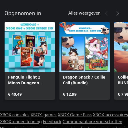
Alles weergeven
Opgenomen in
Penguin Flight 2
Dragon Snack / Collie
Colli
Minos Dungeon
Call (Bundle)
BUN
Legends 2 Collie 1
Collie 2 (Bundle)
€ 40,49
€ 12,99
€ 7,9
XBOX consoles
XBOX-games
XBOX Game Pass
XBOX-accessoires
XBOX-ondersteuning
Feedback
Communautaire voorschriften