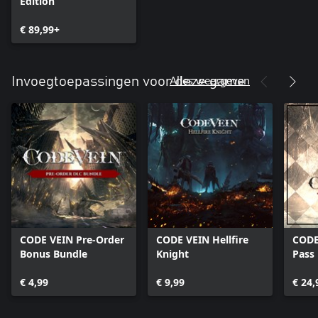
Edition
€ 89,99+
Alles weergeven
Invoegtoepassingen voor deze game
CODE VEIN Pre-Order
CODE VEIN Hellfire
CODE
Bonus Bundle
Knight
Pass
€ 4,99
€ 9,99
€ 24,