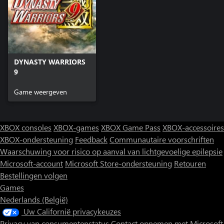
DYNASTY WARRIORS
9
Game weergeven
XBOX consoles
XBOX-games
XBOX Game Pass
XBOX-accessoires
XBOX-ondersteuning
Feedback
Communautaire voorschriften
Waarschuwing voor risico op aanval van lichtgevoelige epilepsie
Microsoft-account
Microsoft Store-ondersteuning
Retouren
Bestellingen volgen
Games
Nederlands (België)
Uw Californië privacykeuzes
Privacy van consumentenstatus
Contact opnemen met Microsoft