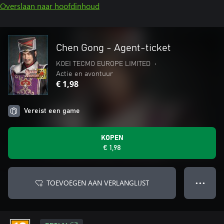
Overslaan naar hoofdinhoud
Chen Gong - Agent-ticket
KOEI TECMO EUROPE LIMITED
•
Actie en avontuur
€ 1,98
Vereist een game
KOPEN
€ 1,98
TOEVOEGEN AAN VERLANGLIJST
● ● ●