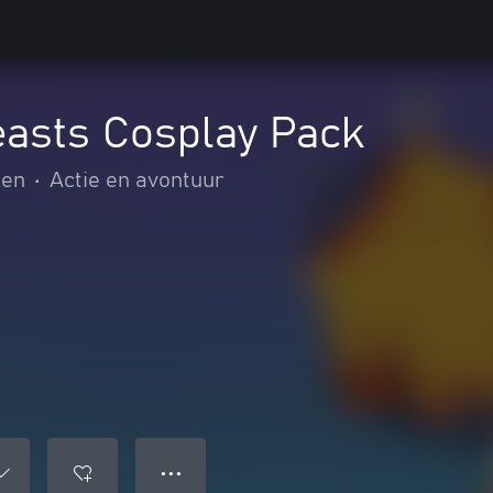
easts Cosplay Pack
len
•
Actie en avontuur
● ● ●