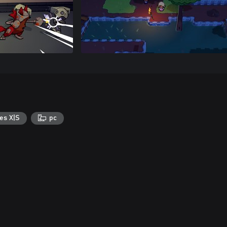
es X|S
pc