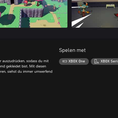
Spelen met
er auszudrücken, sodass du mit
XBOX One
XBOX Seri
nd gekleidet bist. Mit diesen
eren, siehst du immer umwerfend