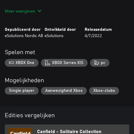
Meer weergeven
Gepubliceerd door
Ontwikkeld door
Releasedatum
eSolutions Nordic AB
eSolutions
4/7/2022
Spelen met
XBOX One
XBOX Series X|S
pc
Mogelijkheden
Single player
Aanwezigheid Xbox
Xbox-clubs
Edities vergelijken
Canfield - Solitaire Collection