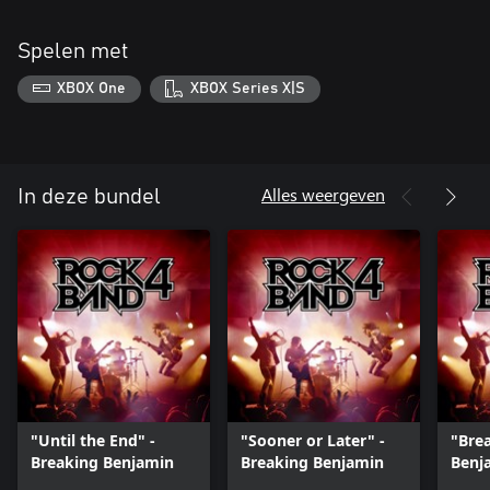
Spelen met
XBOX One
XBOX Series X|S
Alles weergeven
In deze bundel
"Until the End" -
"Sooner or Later" -
"Brea
Breaking Benjamin
Breaking Benjamin
Benj