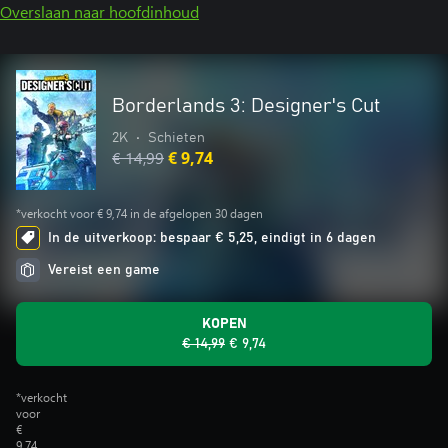
Overslaan naar hoofdinhoud
Borderlands 3: Designer's Cut
2K
•
Schieten
€ 14,99
€ 9,74
*verkocht voor € 9,74 in de afgelopen 30 dagen
In de uitverkoop: bespaar € 5,25, eindigt in 6 dagen
Vereist een game
KOPEN
€ 14,99
€ 9,74
*verkocht
voor
€
9,74