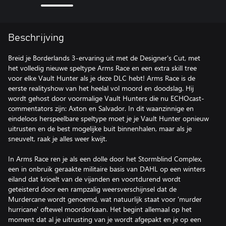
Beschrijving
Breid je Borderlands 3-ervaring uit met de Designer's Cut, met
het volledig nieuwe speltype Arms Race en een extra skill tree
voor elke Vault Hunter als je deze DLC hebt! Arms Race is de
eerste realityshow van het heelal vol moord en doodslag. Hij
wordt gehost door voormalige Vault Hunters die nu ECHOcast-
commentators zijn: Axton en Salvador. In dit waanzinnige en
eindeloos herspeelbare speltype moet je je Vault Hunter opnieuw
uitrusten en de best mogelijke buit binnenhalen, maar als je
sneuvelt, raak je alles weer kwijt.
In Arms Race ren je als een dolle door het Stormblind Complex,
een in onbruik geraakte militaire basis van DAHL op een winters
eiland dat krioelt van de vijanden en voortdurend wordt
geteisterd door een rampzalig weersverschijnsel dat de
Murdercane wordt genoemd, wat natuurlijk staat voor 'murder
hurricane' oftewel moordorkaan. Het begint allemaal op het
moment dat al je uitrusting van je wordt afgepakt en je op een