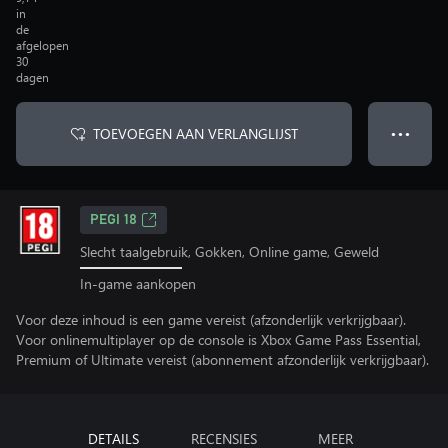
in
de
afgelopen
30
dagen
TOEVOEGEN AAN VERLANGLIJST
● ● ●
PEGI 18
Slecht taalgebruik, Gokken, Online game, Geweld
In-game aankopen
Voor deze inhoud is een game vereist (afzonderlijk verkrijgbaar).
Voor onlinemultiplayer op de console is Xbox Game Pass Essential,
Premium of Ultimate vereist (abonnement afzonderlijk verkrijgbaar).
DETAILS
RECENSIES
MEER