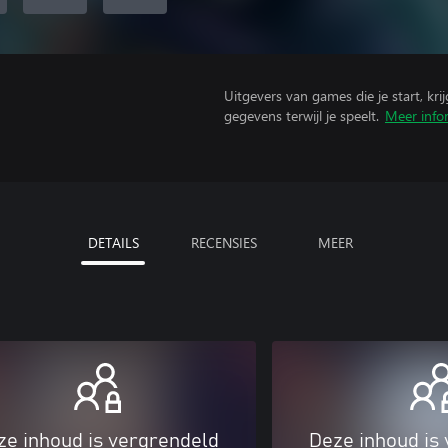
Uitgevers van games die je start, kr
gegevens terwijl je speelt.
Meer info
DETAILS
RECENSIES
MEER
ze inhoud is vergrendeld
Deze inhoud is