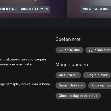
VOER UW GEBOORTEDATUM IN
VOER UW GEBOO
Spelen met
XBOX One
XBOX Seri
zijn gekoppeld aan voorwerpen.
maken die je aanval en
Mogelijkheden
4K Ultra HD
Single player
udige gameplay houdt, dan is Bone
Smart Delivery
Xbox-achie
Xbox-opslag in de cloud