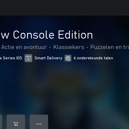
w Console Edition
Actie en avontuur
•
Klassiekers
•
Puzzelen en tr
x Series X|S
Smart Delivery
6 ondersteunde talen
● ● ●