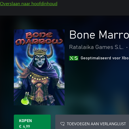
Overslaan naar hoofdinhoud
Bone Marro
Ratalaika Games S.L.
•
Geoptimaliseerd voor Xbo
KOPEN
TOEVOEGEN AAN VERLANGLIJST
€ 4,99