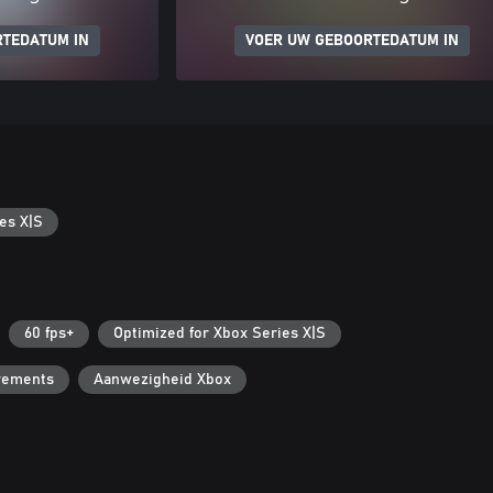
RTEDATUM IN
VOER UW GEBOORTEDATUM IN
es X|S
60 fps+
Optimized for Xbox Series X|S
vements
Aanwezigheid Xbox