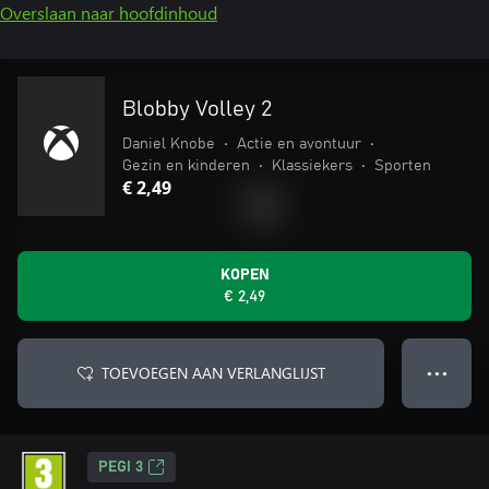
Overslaan naar hoofdinhoud
Blobby Volley 2
Daniel Knobe
•
Actie en avontuur
•
Gezin en kinderen
•
Klassiekers
•
Sporten
€ 2,49
KOPEN
€ 2,49
TOEVOEGEN AAN VERLANGLIJST
● ● ●
PEGI 3