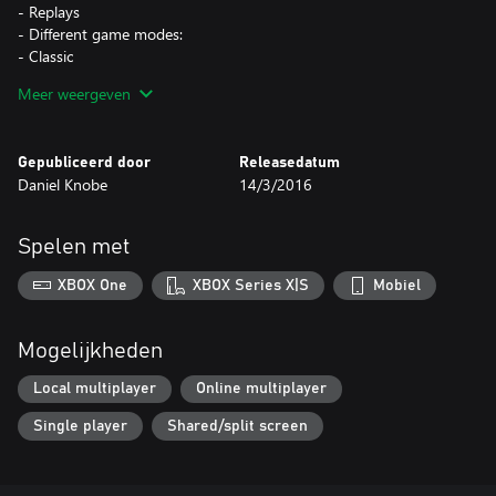
- Replays
- Different game modes:
- Classic
- Back Defence
Meer weergeven
- Blitz
- Firewall
- Jumping Jack
Gepubliceerd door
Releasedatum
- One Hit Wonder
Daniel Knobe
14/3/2016
- Sticky Mode
- Tennis
- The Double
Spelen met
- and much more!
XBOX One
XBOX Series X|S
Mobiel
This version supports league play at http://blobby-liga.de (Mobile
device only)!
Mogelijkheden
Have fun with the game,
Daniel Knobe
Local multiplayer
Online multiplayer
Single player
Shared/split screen
keywords: beach, volleyball, blobby, funny, game, sport,
multiplayer, wifi, wi-fi, lan, online